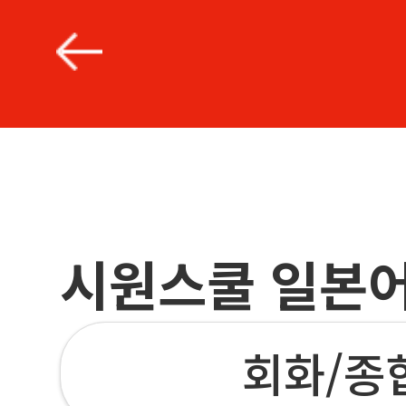
시원스쿨 일본어
회화/종