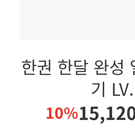
한권 한달 완성
기 LV.
15,12
10%