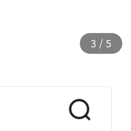
3
/
5