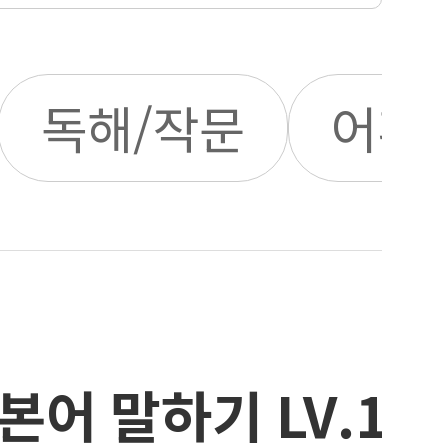
독해/작문
어휘
본어 말하기 LV.1