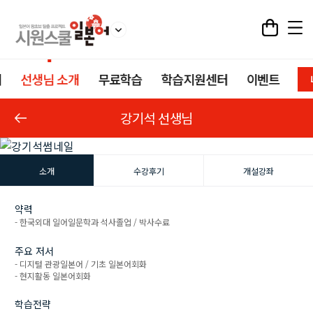
기
선생님 소개
무료학습
학습지원센터
이벤트
강기석 선생님
소개
수강후기
개설강좌
약력
- 한국외대 일어일문학과 석사졸업 / 박사수료
주요 저서
- 디지털 관광일본어 / 기초 일본어회화
- 현지활동 일본어회화
학습전략