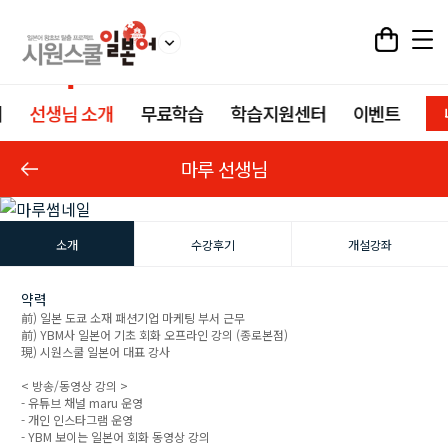
기
선생님 소개
무료학습
학습지원센터
이벤트
마루 선생님
소개
수강후기
개설강좌
약력
前) 일본 도쿄 소재 패션기업 마케팅 부서 근무
前) YBM사 일본어 기초 회화 오프라인 강의 (종로본점)
現) 시원스쿨 일본어 대표 강사
< 방송/동영상 강의 >
- 유튜브 채널 maru 운영
- 개인 인스타그램 운영
- YBM 보이는 일본어 회화 동영상 강의