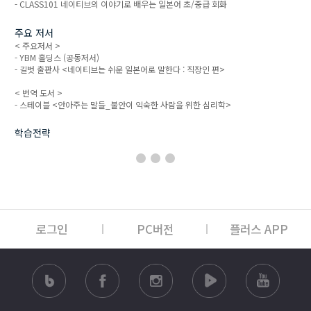
- CLASS101 네이티브의 이야기로 배우는 일본어 초/중급 회화
주요 저서
< 주요저서 >
- YBM 홀딩스
(공동저서)
- 길벗 출판사 <네이티브는 쉬운 일본어로 말한다 : 직장인 편>
< 번역 도서 >
- 스테이블 <안아주는 말들_불안이 익숙한 사람을 위한 심리학>
학습전략
로그인
PC버전
플러스 APP