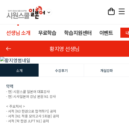
선생님 소개
무료학습
학습지원센터
이벤트
내
황지영 선생님
소개
수강후기
개설강좌
약력
- 현) 시원스쿨 일본어 대표강사
- 현) 시사일본어 강남 본원 N1 강사
< 주요저서 >
- 서적 [N3 한권으로 합격하기] 공저
- 서적 [N1 적중 모의고사 5회분] 공저
- 서적 [딱 한권 JLPT N1] 공저