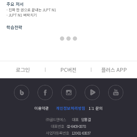
주요 저서
- 진짜 한 권으로 끝내는 JLPT N1
- JLPT N1 벼락치기
학습전략
로그인
PC버전
플러스 APP
이용약관
개인정보처리방침
1:1 문의
㈜골드앤에스
대표
양홍걸
대표번호
02-6409-0878
사업자등록번호
120-81-63837