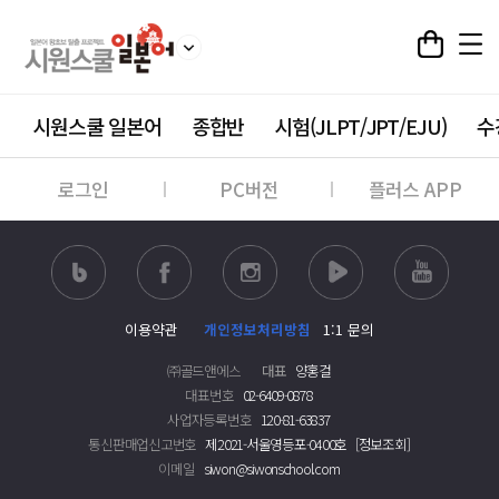
시원스쿨 일본어
종합반
시험(JLPT/JPT/EJU)
수
로그인
PC버전
플러스 APP
이용약관
개인정보처리방침
1:1 문의
㈜골드앤에스
대표
양홍걸
대표번호
02-6409-0878
사업자등록번호
120-81-63837
통신판매업신고번호
제2021-서울영등포-0400호
[정보조회]
이메일
siwon@siwonschool.com