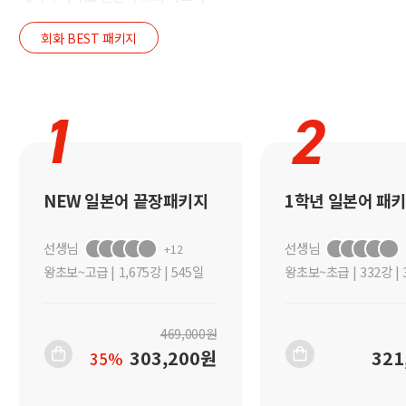
회화
BEST 패키지
NEW 일본어 끝장패키지
1학년 일본어 패
선생님
선생님
+12
왕초보~고급
|
1,675강 | 545일
왕초보~초급
|
332강 |
469,000
원
303,200
원
321
35%