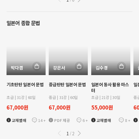
일본어 종합 문법
박다겸
강은서
김수경
기초탄탄 일본어 문법
중급탄탄 일본어 문법
일본어 동사 활용 마스
일
터
초급
|
31
강 |
60
일
중급
|
31
강 |
60
일
초급
|
21
강 |
30
일
중
67,000
원
67,000
원
55,000
원
6
14
+
6
+
8
+
교재별매
PDF 제공
교재별매
1
2
/