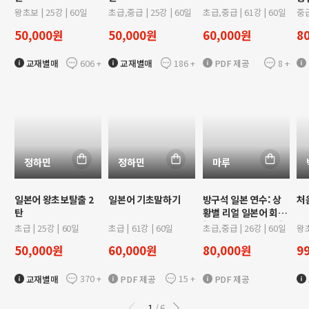
[
왕초보
|
25
강 |
60
일
초급,중급
|
25
강 |
60
일
초급,중급
|
61
강 |
60
일
중
50,000
원
50,000
원
60,000
원
8
606
+
186
+
8
+
교재별매
교재별매
PDF 제공
정하민
정하민
마루
일본어 왕초보탈출 2
일본어 기초말하기
방구석 일본 연수: 상
처
탄
황별 리얼 일본어 회화
[일본 친구 사귀기편]
초급
|
25
강 |
60
일
초급
|
61
강 |
60
일
초급,중급
|
26
강 |
60
일
왕
50,000
원
60,000
원
80,000
원
9
370
+
15
+
교재별매
PDF 제공
PDF 제공
1
6
/