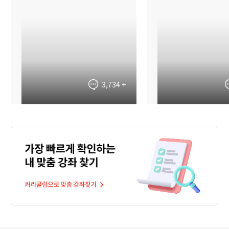
3,734
+