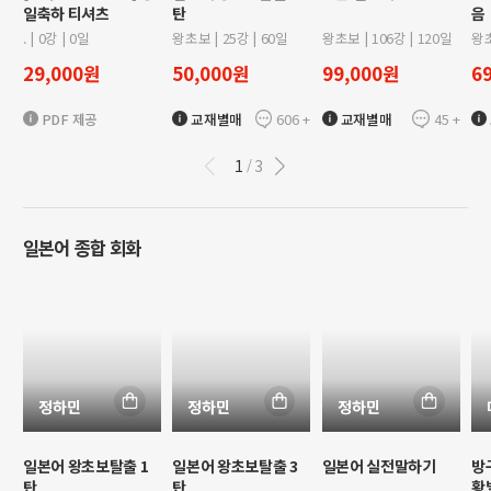
일축하 티셔츠
탄
음
.
|
0
강 |
0
일
왕초보
|
25
강 |
60
일
왕초보
|
106
강 |
120
일
왕
29,000
원
50,000
원
99,000
원
6
606
+
45
+
PDF 제공
교재별매
교재별매
1
3
/
일본어 종합 회화
정하민
정하민
정하민
일본어 왕초보탈출 1
일본어 왕초보탈출 3
일본어 실전말하기
방
탄
탄
황