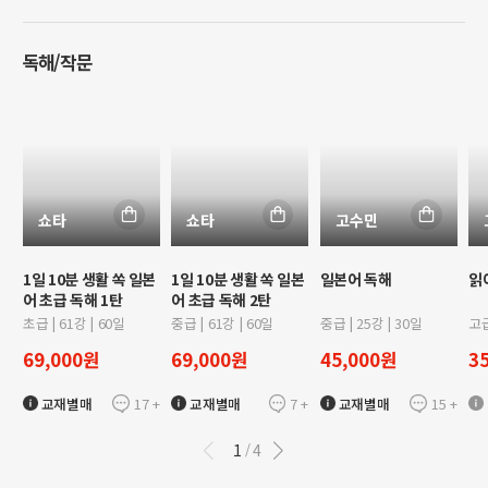
독해/작문
쇼타
쇼타
고수민
1일 10분 생활 쏙 일본
1일 10분 생활 쏙 일본
일본어 독해
읽
어 초급 독해 1탄
어 초급 독해 2탄
초급
|
61
강 |
60
일
중급
|
61
강 |
60
일
중급
|
25
강 |
30
일
고
69,000
원
69,000
원
45,000
원
3
17
+
7
+
15
+
교재별매
교재별매
교재별매
1
4
/