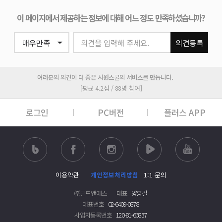
이 페이지에서 제공하는 정보에 대해 어느 정도 만족하셨습니까?
의견을 입력해 주세요.
의견등록
여러분의 의견이 더 좋은 시원스쿨의 서비스를 만듭니다.
[평균 4.2점 / 88명 참여]
로그인
PC버전
플러스 APP
이용약관
개인정보처리방침
1:1 문의
㈜골드앤에스
대표
양홍걸
대표번호
02-6409-0878
사업자등록번호
120-81-63837