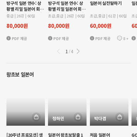
방구석 일본 연수: 상
방구석 일본 연수: 상
일본어 실전말하기
일
황별 리얼 일본어 회화
황별 리얼 일본어 회화
[일본 생활 적응기편]
[일본 친구 사귀기편]
중급
|
26
강 |
60
일
초급,중급
|
26
강 |
60
일
초급,중급
|
61
강 |
60
일
초
80,000
원
80,000
원
60,000
원
6
8
+
PDF 제공
PDF 제공
PDF 제공
1
4
/
왕초보 일본어
정하민
박다겸
[20주년 프로모션] 생
일본어 왕초보탈출 1
처음 일본어
G