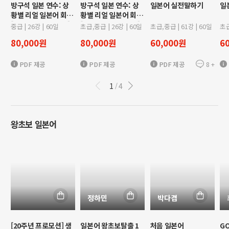
방구석 일본 연수: 상
방구석 일본 연수: 상
일본어 실전말하기
일
황별 리얼 일본어 회화
황별 리얼 일본어 회화
[일본 생활 적응기편]
[일본 친구 사귀기편]
중급
|
26
강 |
60
일
초급,중급
|
26
강 |
60
일
초급,중급
|
61
강 |
60
일
초
80,000
원
80,000
원
60,000
원
6
8
+
PDF 제공
PDF 제공
PDF 제공
1
4
/
왕초보 일본어
정하민
박다겸
[20주년 프로모션] 생
일본어 왕초보탈출 1
처음 일본어
G