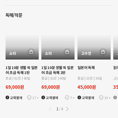
독해/작문
쇼타
쇼타
고수민
1일 10분 생활 쏙 일본
1일 10분 생활 쏙 일본
일본어 독해
읽
어 초급 독해 1탄
어 초급 독해 2탄
초급
|
61
강 |
60
일
중급
|
61
강 |
60
일
중급
|
25
강 |
30
일
고
69,000
원
69,000
원
45,000
원
3
17
+
7
+
15
+
교재별매
교재별매
교재별매
1
4
/