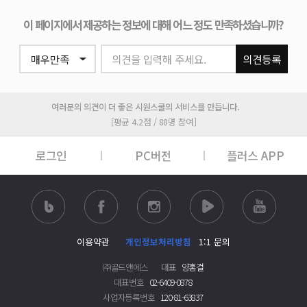
이 페이지에서 제공하는 정보에 대해 어느 정도 만족하셨습니까?
의견을 입력해 주세요.
의견등록
여러분의 의견이 더 좋은 시원스쿨의 서비스를 만듭니다.
[평균 4.2점 / 88명 참여]
로그인
PC버전
플러스 APP
이용약관
개인정보처리방침
1:1 문의
㈜골드앤에스
대표
양홍걸
대표번호
02-6409-0878
사업자등록번호
120-81-63837