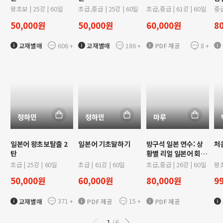
[
왕초보
|
25
강 |
60
일
초급,중급
|
25
강 |
60
일
초급,중급
|
61
강 |
60
일
중
50,000
원
50,000
원
60,000
원
8
606
+
186
+
8
+
교재별매
교재별매
PDF 제공
정하민
정하민
마루
일본어 왕초보탈출 2
일본어 기초말하기
방구석 일본 연수: 상
처
탄
황별 리얼 일본어 회화
[일본 친구 사귀기편]
초급
|
25
강 |
60
일
초급
|
61
강 |
60
일
초급,중급
|
26
강 |
60
일
왕
50,000
원
60,000
원
80,000
원
9
371
+
15
+
교재별매
PDF 제공
PDF 제공
1
6
/