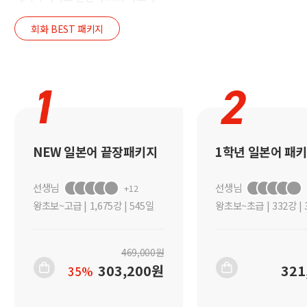
회화
BEST 패키지
NEW 일본어 끝장패키지
1학년 일본어 패
선생님
선생님
+12
왕초보~고급
|
1,675강 | 545일
왕초보~초급
|
332강 |
469,000
원
303,200
원
321
35%