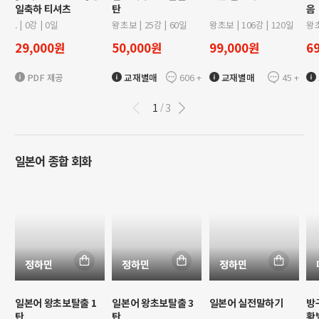
일축하 티셔츠
탄
음
.
|
0
강 |
0
일
왕초보
|
25
강 |
60
일
왕초보
|
106
강 |
120
일
왕
29,000
원
50,000
원
99,000
원
6
606
+
45
+
PDF 제공
교재별매
교재별매
1
3
/
일본어 종합 회화
정하민
정하민
정하민
일본어 왕초보탈출 1
일본어 왕초보탈출 3
일본어 실전말하기
방
탄
탄
황