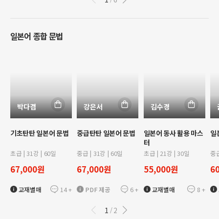
일본어 종합 문법
박다겸
강은서
김수경
기초탄탄 일본어 문법
중급탄탄 일본어 문법
일본어 동사 활용 마스
일
터
초급
|
31
강 |
60
일
중급
|
31
강 |
60
일
초급
|
21
강 |
30
일
중
67,000
원
67,000
원
55,000
원
6
14
+
6
+
8
+
교재별매
PDF 제공
교재별매
1
2
/