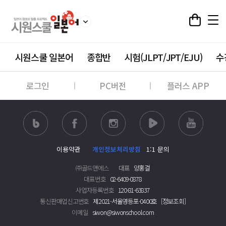
시원스쿨 일본어
종합반
시험(JLPT/JPT/EJU)
수
로그인
PC버전
플러스 APP
이용약관
개인정보처리방침
1:1 문의
㈜골드앤에스
대표
양홍걸
대표번호
02-6409-0878
사업자등록번호
120-81-63837
통신판매업신고번호
제2021-서울영등포-0400호
[정보조회]
이메일
siwon@siwonschool.com