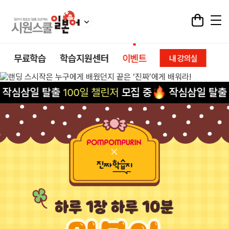
무료학습
학습지원센터
이벤트
내 강의실
시
원
저
모집 중
작심삼일 탈출
100일 챌린저
모집 중
작
스
쿨
일
본
어
학
습
지