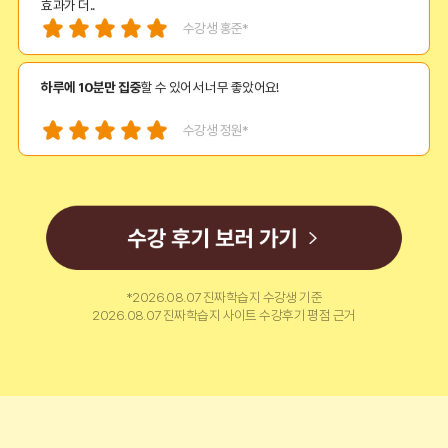
효과가 더..
수강생 홍준*
하루에 10분만 집중
할 수 있어서 너무 좋았어요!
수강생 정원*
정말 쉽고 빠르게 기초회화를 끝낼 수 있었어요!
수
강
수강생 박승*
후
기
보
체계적인 커리큘럼, 그리고 짧은 수강시간! 부담없이 시작하기 굿!
*2026.08.07 진짜학습지 수강생 기준
러
2026.08.07 진짜학습지 사이트 수강후기 평점 근거
가
수강생 정중*
기
다른 학습지에서는 이 퀄리티의 강의력
경험하기 힘들 거예요!
수강생 김지*