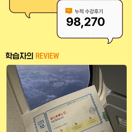
정말 쉽고 빠르게 기초회화를 끝낼 수 있었어요!
98,270
수강생 박승*
체계적인 커리큘럼, 그리고 짧은 수강시간! 부담없이 시작하기 굿!
수강생 정중*
다른 학습지에서는 이 퀄리티의 강의력
경험하기 힘들 거예요!
수강생 김지*
기대 이상의 기초학습!
짧은 강의 시간이라 반신반의했지만,
끝나고 나니 보고 읽는 것까지 무난하게 됩니다! 복습하면
효과가 더..
수강생 홍준*