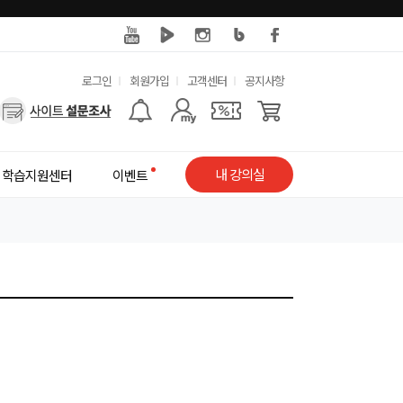
유
로그인
회원가입
고객센터
공지사항
사
용
용
한
자
메
내 강의실
학습지원센터
이벤트
메
뉴
뉴