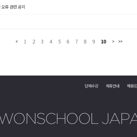
 오류 관련 공지
1
2
3
4
5
6
7
8
9
10
단체수강
제휴안내
채용(