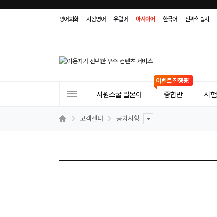
영어회화
시험영어
유럽어
아시아어
한국어
진짜학습지
사
시원스쿨 일본어
종합반
시험(
이
트
고객센터
공지사항
메
뉴