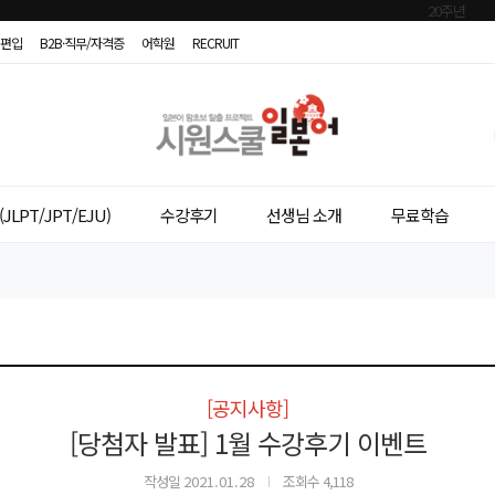
편입
B2B·직무/자격증
어학원
RECRUIT
시
원
스
JLPT/JPT/EJU)
수강후기
선생님 소개
무료학습
쿨
일
본
어
[공지사항]
[당첨자 발표] 1월 수강후기 이벤트
작성일
2021.01.28
조회수 4,118