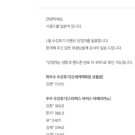
안녕하세요.
시원스쿨 일본어 입니다.
1월 수강후기 이벤트 당첨자를 발표합니다.
참여해 주신 모든 회원님들께 감사의 말씀 드립니다.
*당첨자는 성함과 핸드폰 번호 뒤 4자리로 확인 가능힙니다.
최우수 수강후기[신세계백화점 상품권]
김명* (7375)
우수 수강후기[스타벅스 아이스 아메리카노
]
김종* (8032)
함지* (8812)
유* (1407)
김제* (3942)
이경* (2180)