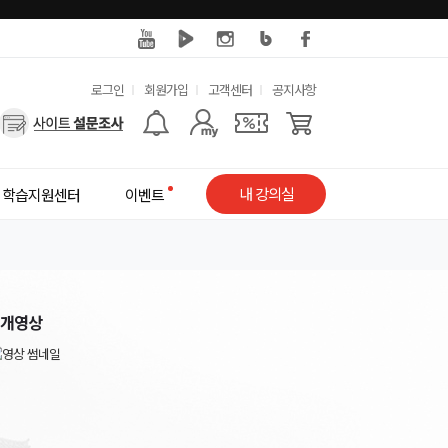
유
로그인
회원가입
고객센터
공지사항
사
용
용
한
자
메
내 강의실
학습지원센터
이벤트
메
뉴
뉴
개영상