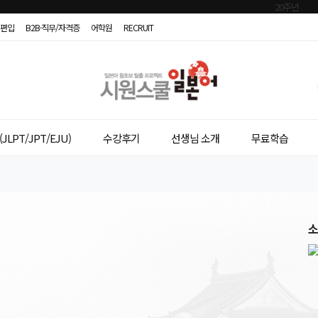
편입
B2B·직무/자격증
어학원
RECRUIT
시
원
스
JLPT/JPT/EJU)
수강후기
선생님 소개
무료학습
쿨
일
본
소
어