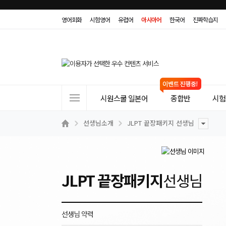
영어회화
시험영어
유럽어
아시아어
한국어
진짜학습지
사
시원스쿨 일본어
종합반
시험(
이
트
선생님소개
JLPT 끝장패키지 선생님
메
뉴
JLPT 끝장패키지
선생님
선생님 약력