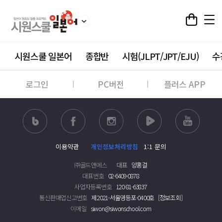
시원스쿨 일본어
종합반
시험(JLPT/JPT/EJU)
수
로그인
PC버전
플러스 APP
이용약관
개인정보처리방침
1:1 문의
㈜골드앤에스
대표
양홍걸
대표번호
02-6409-0878
사업자등록번호
120-81-63837
통신판매업신고번호
제2021-서울영등포-0400호
[정보조회]
이메일
siwon@siwonschool.com