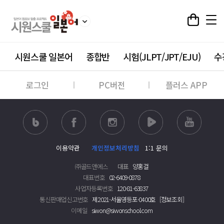
시원스쿨 일본어
종합반
시험(JLPT/JPT/EJU)
수
로그인
PC버전
플러스 APP
이용약관
개인정보처리방침
1:1 문의
㈜골드앤에스
대표
양홍걸
대표번호
02-6409-0878
사업자등록번호
120-81-63837
통신판매업신고번호
제2021-서울영등포-0400호
[정보조회]
이메일
siwon@siwonschool.com