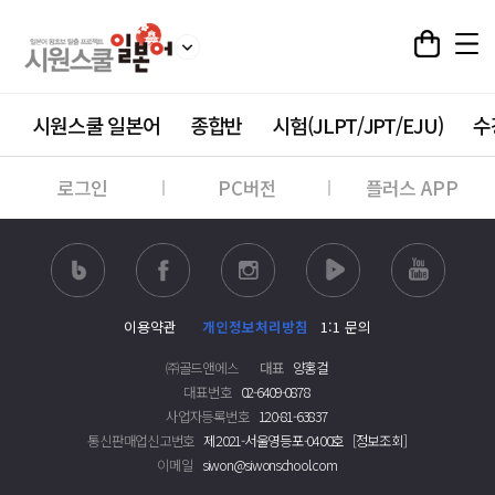
시원스쿨 일본어
종합반
시험(JLPT/JPT/EJU)
수
로그인
PC버전
플러스 APP
이용약관
개인정보처리방침
1:1 문의
㈜골드앤에스
대표
양홍걸
대표번호
02-6409-0878
사업자등록번호
120-81-63837
통신판매업신고번호
제2021-서울영등포-0400호
[정보조회]
이메일
siwon@siwonschool.com