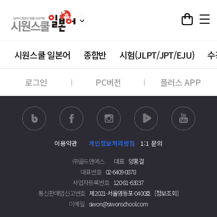
시원스쿨 일본어
종합반
시험(JLPT/JPT/EJU)
수
로그인
PC버전
플러스 APP
이용약관
개인정보처리방침
1:1 문의
㈜골드앤에스
대표
양홍걸
대표번호
02-6409-0878
사업자등록번호
120-81-63837
통신판매업신고번호
제2021-서울영등포-0400호
[정보조회]
이메일
siwon@siwonschool.com