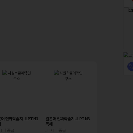
VOD
VOD
 한번에 끝내는
어 진짜학습지 JLPT N3
30일 완성! JLPT N1
일본어 진짜학습지 JLPT N3
방구석 일본 연수: 상황별
일본어 진짜학습지 JLP
법
벼락치기
독해
리얼 일본어 회화 [일본 생활
청해
적응기편]
생님
PT
중급
중급
황지영 선생님
JLPT
중급
고급
마루 선생님
JLPT
중급
중급