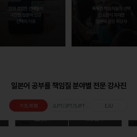
먼저 경험한 선배들이
똑똑한 학습자들의 선택
극찬한 일본어 인강
입소문이 자자한
선택의 이유
일본어 인강 최강자
일본어 공부를 책임질 분야별 전문 강사진
기초/회화
JLPT/JPT/SJPT
EJU
대표강의 >
자세히보기 >