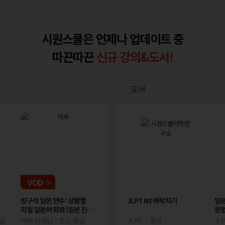
시원스쿨은 언제나 업데이트 중
따끈따끈
신규 강의&도서!
도서
VOD
VOD
VOD
기
방구석 일본 연수: 상황별
JLPT N2 벼락치기
30일 완성! JLPT N3
JLPT N3 벼락치기
템플릿으로
일본
리얼 일본어 회화 [일본 친구
벼락치기
SJPT
문
사귀기편]
급
마루 선생님
JLPT
초급,중급
중고급
이지민 선생님
JLPT
중급
중급
길정은 선
JL