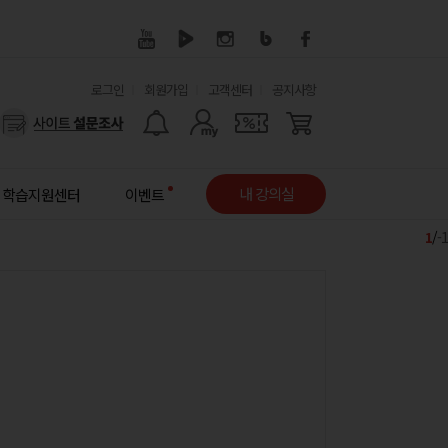
유
로그인
회원가입
고객센터
공지사항
사
용
용
한
자
메
내 강의실
학습지원센터
이벤트
메
뉴
뉴
1
/
-1