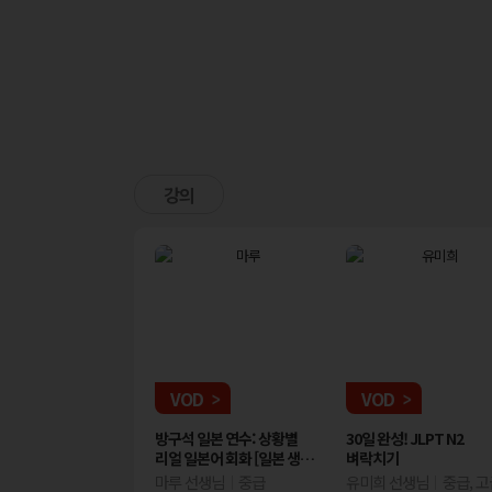
강의
OD
VOD
VOD
완성! JLPT N1
일본어 진짜학습지 JLPT N3
방구석 일본 연수: 상황별
일본어 진짜학습지 JLPT N3
30일 완성! JLPT N2
JLPT N1 벼락치
치기
독해
리얼 일본어 회화 [일본 생활
청해
벼락치기
적응기편]
 선생님
JLPT
중급
고급
마루 선생님
JLPT
중급
중급
유미희 선생님
JLPT
고급
중급, 고