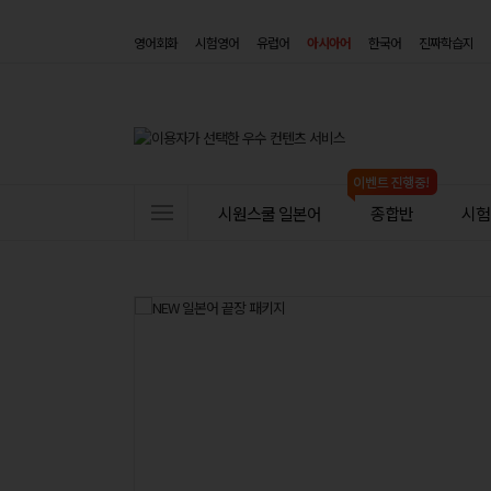
영어회화
시험영어
유럽어
아시아어
한국어
진짜학습지
사
시원스쿨 일본어
종합반
시험(
이
트
메
뉴