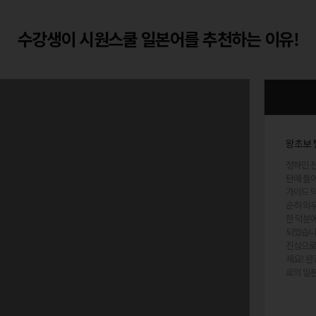
수강생이 시원스쿨 일본어를 추천하는 이유!
왕초보 
정하민 선
탄에 들
가이드 덕
순히 외
한 덕분에
되었습니
진심으로
세요! 완강을 진심으로 축하드리며, 그동안 다진 탄탄한 실력으로 앞으
로의 일