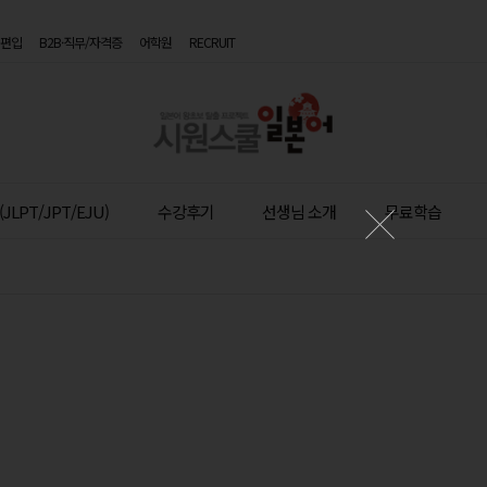
편입
B2B·직무/자격증
어학원
RECRUIT
시
원
스
JLPT/JPT/EJU)
수강후기
선생님 소개
무료학습
쿨
일
본
어