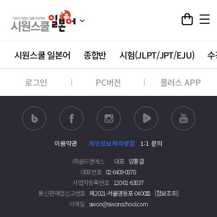
시원스쿨 일본어
종합반
시험(JLPT/JPT/EJU)
수
로그인
PC버전
플러스 APP
이용약관
개인정보처리방침
1:1 문의
㈜골드앤에스
대표
양홍걸
대표번호
02-6409-0878
사업자등록번호
120-81-63837
통신판매업신고번호
제2021-서울영등포-0400호
[정보조회]
이메일
siwon@siwonschool.com