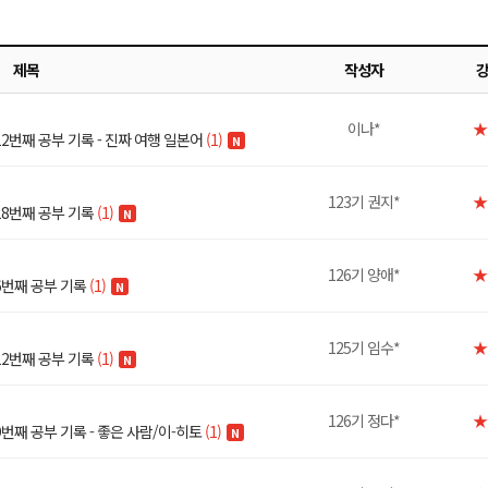
제목
작성자
이나*
★
2번째 공부 기록 - 진짜 여행 일본어
(1)
N
123기 권지*
★
18번째 공부 기록
(1)
N
126기 양애*
★
6번째 공부 기록
(1)
N
125기 임수*
★
12번째 공부 기록
(1)
N
126기 정다*
★
번째 공부 기록 - 좋은 사람/이-히토
(1)
N