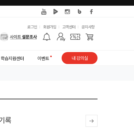
유
로그인
회원가입
고객센터
공지사항
사
용
용
한
자
메
내 강의실
학습지원센터
이벤트
메
뉴
뉴
 기록