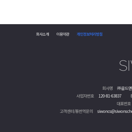
회사소개
이용약관
개인정보처리방침
회사명
㈜골드앤
사업자번호
120-81-63837
대표번호
고객센터/통번역문의
siwoncs@siwonsch