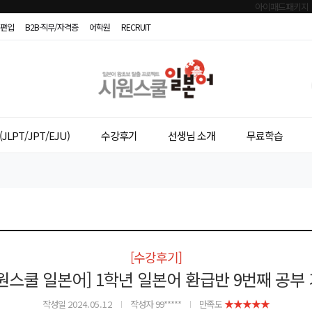
편입
B2B·직무/자격증
어학원
RECRUIT
시
원
스
JLPT/JPT/EJU)
수강후기
선생님 소개
무료학습
쿨
일
본
어
[수강후기]
원스쿨 일본어] 1학년 일본어 환급반 9번째 공부
★★★★★
작성일
2024.05.12
작성자 99*****
만족도