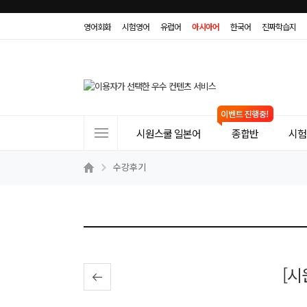
영어회화
시험영어
유럽어
아시아어
한국어
진짜학습지
사
시원스쿨 일본어
종합반
시험(
이
트
수강후기
메
뉴
[시