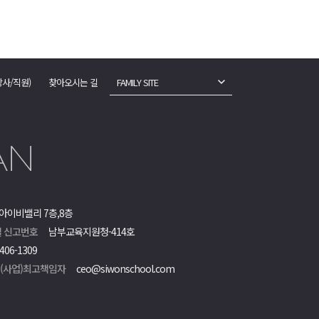
강사/직원)
찾아오시는 길
FAMILY SITE
아이비밸리 7층,8층
 신고번호
남부교육지원청-414호
406-1309
객(사업)최고책임자
ceo@siwonschool.com