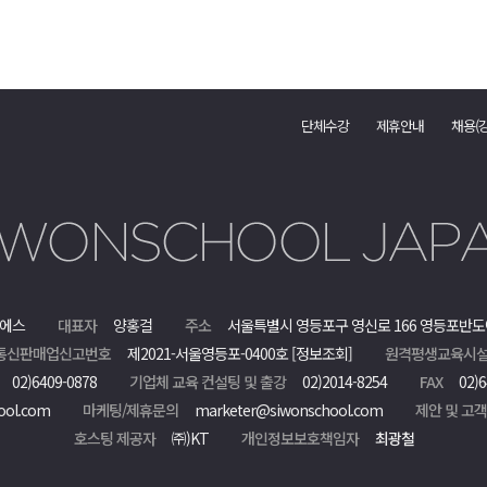
단체수강
제휴안내
채용(
에스
대표자
양홍걸
주소
서울특별시 영등포구 영신로 166 영등포반도
통신판매업신고번호
제2021-서울영등포-0400호
[정보조회]
원격평생교육시설
02)6409-0878
기업체 교육 컨설팅 및 출강
02)2014-8254
FAX
02)6
ool.com
마케팅/제휴문의
marketer@siwonschool.com
제안 및 고
호스팅 제공자
㈜)KT
개인정보보호책임자
최광철