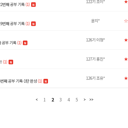
122기 조이*
★
22번째 공부 기록
(1)
N
윤지*
☆
19번째 공부 기록
(1)
N
126기 이정*
★
째 공부 기록
(1)
N
127기 홍진*
★
!
(1)
N
126기 조유*
★
5번째 공부 기록-1탄 완성
(1)
N
1
2
3
4
5