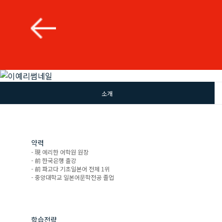
소개
약력
- 現 예리한 어학원 원장
- 前 한국은행 출강
- 前 파고다 기초일본어 전체 1위
- 중앙대학교 일본어문학전공 졸업
학습전략