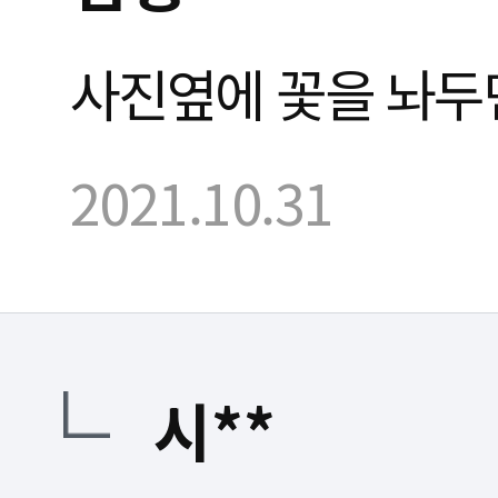
사진옆에 꽃을 놔두
2021.10.31
시**