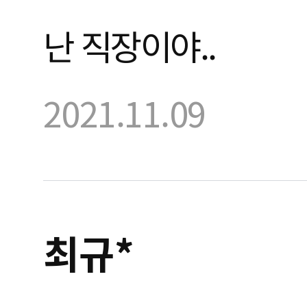
난 직장이야..
2021.11.09
최규*