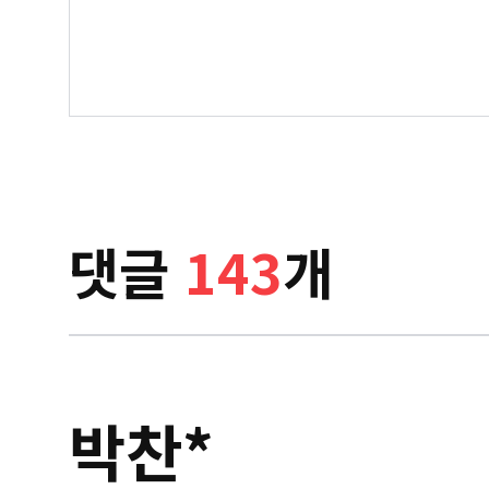
댓글
143
개
박찬*