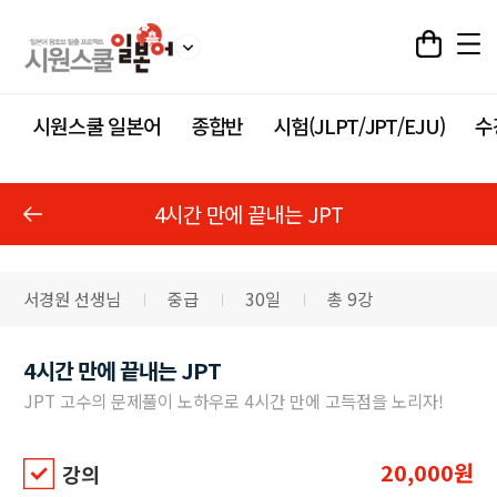
시원스쿨 일본어
종합반
시험(JLPT/JPT/EJU)
수
4시간 만에 끝내는 JPT
서경원 선생님
중급
30일
총 9강
4시간 만에 끝내는 JPT
JPT 고수의 문제풀이 노하우로 4시간 만에 고득점을 노리자!
20,000원
강의