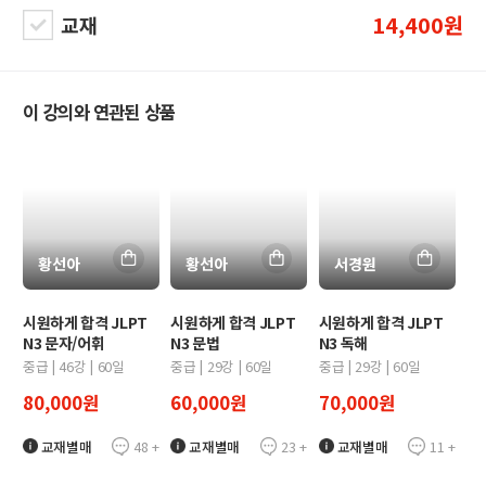
14,400원
교재
이 강의와 연관된 상품
황선아
황선아
서경원
시원하게 합격 JLPT
시원하게 합격 JLPT
시원하게 합격 JLPT
N3 문자/어휘
N3 문법
N3 독해
중급
|
46
강 |
60
일
중급
|
29
강 |
60
일
중급
|
29
강 |
60
일
80,000
원
60,000
원
70,000
원
48
+
23
+
11
+
교재별매
교재별매
교재별매