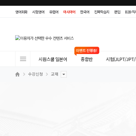
영어회화
시험영어
유럽어
아시아어
한국어
진짜학습지
편입
B2B·
사
시원스쿨 일본어
종합반
시험(JLPT/JPT/
이
트
수강신청
교재
메
뉴