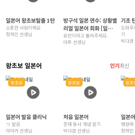
일본어 왕초보탈출 1탄
방구석 일본 연수: 상황별
기초 
소중한 사람이에요
리얼 일본어 회화 [일본
도와주세
정하민 선생님
기
친구 사귀기편]
유빈이라고 불러주세요.
박다겸
마루 선생님
왕초보 일본어
인기
최신
왕초보
왕초보
왕초
일본어 발음 클리닉
처음 일본어
일본어
つ 발음
존재 동사 개념 알기
병원에
아야카 선생님
박다겸 선생님
정하민