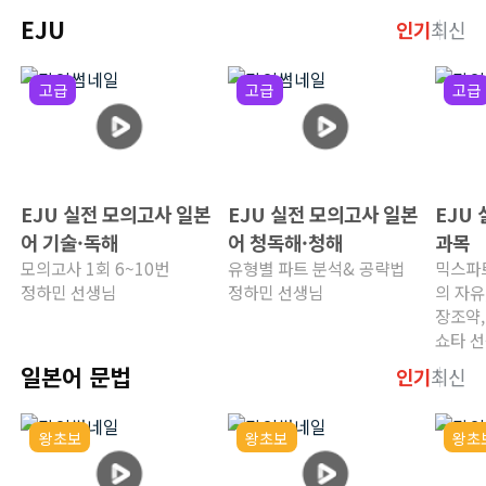
EJU
인기
최신
고급
고급
고급
EJU 실전 모의고사 일본
EJU 실전 모의고사 일본
EJU
어 기술·독해
어 청독해·청해
과목
모의고사 1회 6~10번
유형별 파트 분석& 공략법
믹스파트
정하민 선생님
정하민 선생님
의 자유
장조약,
쇼타 
일본어 문법
인기
최신
왕초보
왕초보
왕초