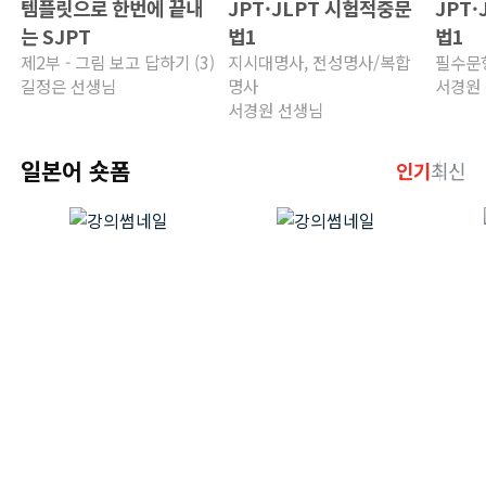
템플릿으로 한번에 끝내
JPT·JLPT 시험적중문
JPT
는 SJPT
법1
법1
제2부 - 그림 보고 답하기 (3)
지시대명사, 전성명사/복합
필수문형
길정은 선생님
명사
서경원
서경원 선생님
일본어 숏폼
인기
최신