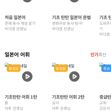
처음 일본어
기초 탄탄 일본어 문법
기초 
존재 동사 개념 알기
변화무쌍 동사 탐구!
도와주세
박다겸 선생님
박다겸 선생님
기
박다겸
일본어 어휘
인기
최신
왕초보
왕초보
중급
기초탄탄 어휘 1탄
기초탄탄 어휘 2탄
중급탄
몸
요리
교제
마루 선생님
마루 선생님
강은서