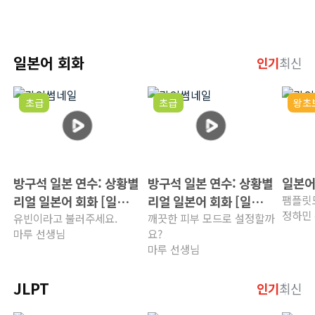
일본어 회화
인기
최신
초급
초급
왕초
방구석 일본 연수: 상황별
방구석 일본 연수: 상황별
일본어
리얼 일본어 회화 [일본
리얼 일본어 회화 [일본
팸플릿
정하민
친구 사귀기편]
유빈이라고 불러주세요.
생활 적응기편]
깨끗한 피부 모드로 설정할까
마루 선생님
요?
마루 선생님
JLPT
인기
최신