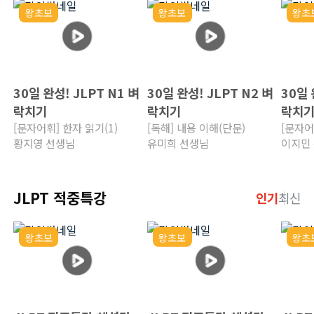
왕초보
왕초보
왕초
30일 완성! JLPT N1 벼
30일 완성! JLPT N2 벼
30일 
락치기
락치기
락치
[문자어휘] 한자 읽기(1)
[독해] 내용 이해(단문)
[문자어
황지영 선생님
유미희 선생님
이지민
JLPT 적중특강
인기
최신
왕초보
왕초보
왕초