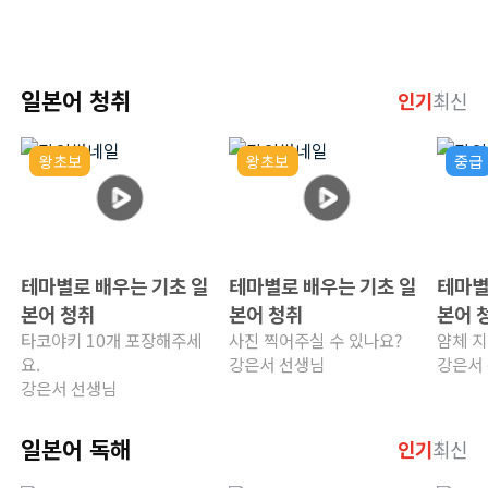
일본어 청취
인기
최신
왕초보
왕초보
중급
테마별로 배우는 기초 일
테마별로 배우는 기초 일
테마별
본어 청취
본어 청취
본어 
타코야키 10개 포장해주세
사진 찍어주실 수 있나요?
얌체 지
요.
강은서 선생님
강은서
강은서 선생님
일본어 독해
인기
최신