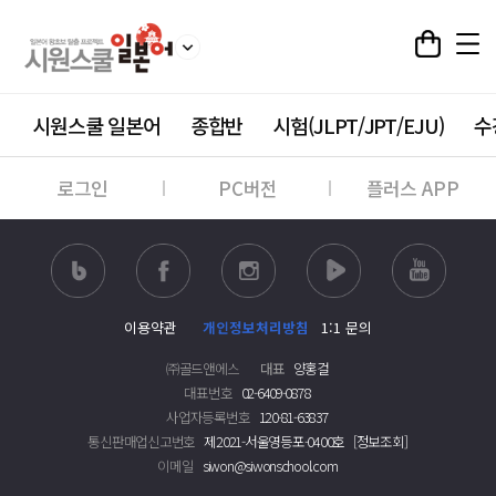
시원스쿨 일본어
종합반
시험(JLPT/JPT/EJU)
수
로그인
PC버전
플러스 APP
이용약관
개인정보처리방침
1:1 문의
㈜골드앤에스
대표
양홍걸
대표번호
02-6409-0878
사업자등록번호
120-81-63837
통신판매업신고번호
제2021-서울영등포-0400호
[정보조회]
이메일
siwon@siwonschool.com