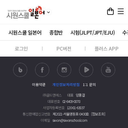
시원스쿨 일본어
종합반
시험(JLPT/JPT/EJU)
수
로그인
PC버전
플러스 APP
이용약관
개인정보처리방침
1:1 문의
㈜골드앤에스
대표
양홍걸
대표번호
02-6409-0878
사업자등록번호
120-81-63837
통신판매업신고번호
제2021-서울영등포-0400호
[정보조회]
이메일
siwon@siwonschool.com