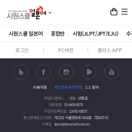
시원스쿨 일본어
종합반
시험(JLPT/JPT/EJU)
수
로그인
PC버전
플러스 APP
이용약관
개인정보처리방침
1:1 문의
㈜골드앤에스
대표
양홍걸
대표번호
02-6409-0878
사업자등록번호
120-81-63837
통신판매업신고번호
제2021-서울영등포-0400호
[정보조회]
이메일
siwon@siwonschool.com