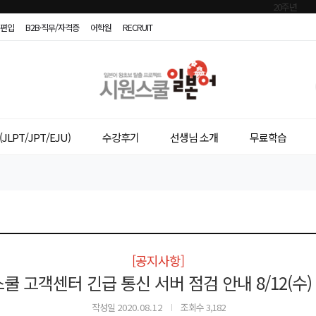
편입
B2B·직무/자격증
어학원
RECRUIT
시
원
스
JLPT/JPT/EJU)
수강후기
선생님 소개
무료학습
쿨
일
본
어
[공지사항]
쿨 고객센터 긴급 통신 서버 점검 안내 8/12(수) 10
작성일
2020.08.12
조회수 3,182