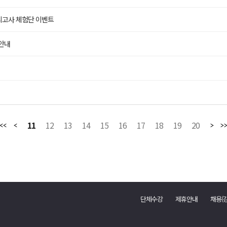
 모의고사 체험단 이벤트
 안내
11
12
13
14
15
16
17
18
19
20
단체수강
제휴안내
채용(