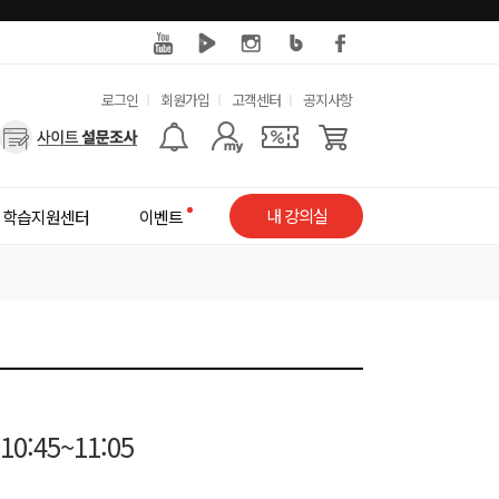
유
로그인
회원가입
고객센터
공지사항
사
용
용
한
자
메
내 강의실
학습지원센터
이벤트
메
뉴
뉴
:45~11:05