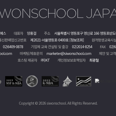
에스
대표자
양홍걸
주소
서울특별시 영등포구 영신로 166 영등포반도
통신판매업신고번호
제2021-서울영등포-0400호
[정보조회]
원격평생교육시설
02)6409-0878
기업체 교육 컨설팅 및 출강
02)2014-8254
FAX
02)6
ool.com
마케팅/제휴문의
marketer@siwonschool.com
제안 및 고
호스팅 제공자
㈜)KT
개인정보보호책임자
최광철
Copyright © 2026 siwonschool. All Rights Reserved.