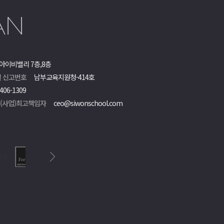
아이비밸리 7층,8층
 신고번호
남부교육지원청-414호
406-1309
객(사업)최고책임자
ceo@siwonschool.com