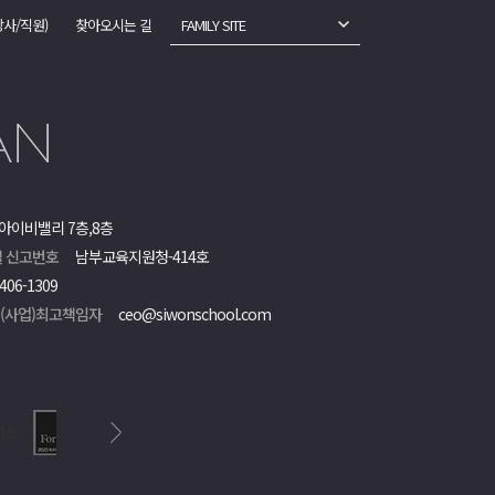
강사/직원)
찾아오시는 길
FAMILY SITE
아이비밸리 7층,8층
 신고번호
남부교육지원청-414호
406-1309
객(사업)최고책임자
ceo@siwonschool.com