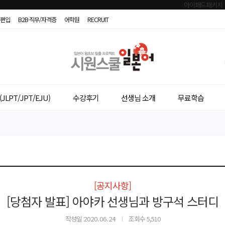
편입
B2B·직무/자격증
어학원
RECRUIT
시
원
스
JLPT/JPT/EJU)
수강후기
선생님 소개
무료학습
쿨
일
본
어
[공지사항]
[당첨자 발표] 아야카 선생님과 방구석 스터디
작성일
2020.06.24
조회수 5,510