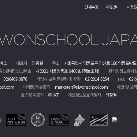
단체수강
제휴안내
채용(
에스
대표자
양홍걸
주소
서울특별시 영등포구 영신로 166 영등포반도
통신판매업신고번호
제2021-서울영등포-0400호
[정보조회]
원격평생교육시설
02)6409-0878
기업체 교육 컨설팅 및 출강
02)2014-8254
FAX
02)6
ool.com
마케팅/제휴문의
marketer@siwonschool.com
제안 및 고
호스팅 제공자
㈜)KT
개인정보보호책임자
최광철