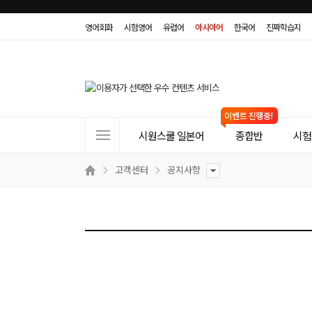
영어회화
시험영어
유럽어
아시아어
한국어
진짜학습지
사
시원스쿨 일본어
종합반
시험(
이
트
고객센터
공지사항
메
뉴