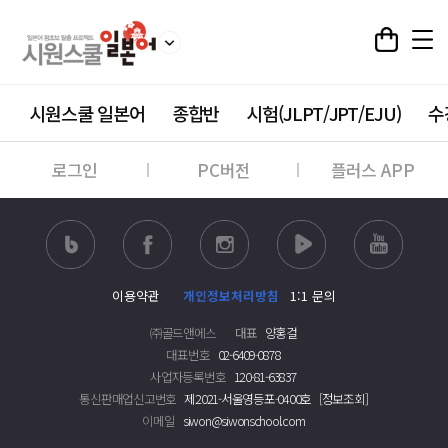
시원스쿨 일본어
종합반
시험(JLPT/JPT/EJU)
수
로그인
PC버전
플러스 APP
이용약관
개인정보처리방침
1:1 문의
㈜골드앤에스
대표
양홍걸
대표번호
02-6409-0878
사업자등록번호
120-81-63837
통신판매업신고번호
제2021-서울영등포-0400호
[정보조회]
이메일
siwon@siwonschool.com