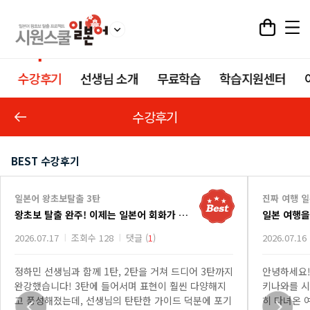
수강후기
선생님 소개
무료학습
학습지원센터
수강후기
BEST 수강후기
일본어 왕초보탈출 3탄
진짜 여행 
왕초보 탈출 완주! 이제는 일본어 회화가 두렵지 않아요.
2026.07.17
조회수 128
댓글 (
1
)
2026.07.16
정하민 선생님과 함께 1탄, 2탄을 거쳐 드디어 3탄까지
안녕하세요!
완강했습니다! 3탄에 들어서며 표현이 훨씬 다양해지
키나와를 시
고 풍성해졌는데, 선생님의 탄탄한 가이드 덕분에 포기
히 다녀온 