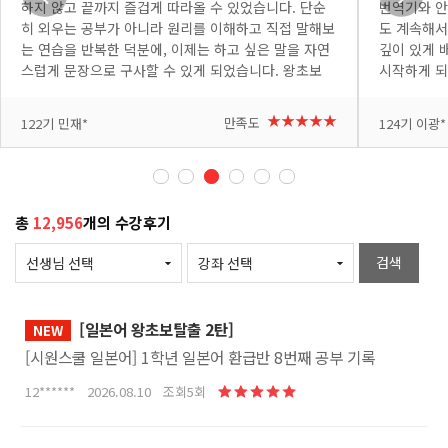
하지 않고 끝까지 즐겁게 따라올 수 있었습니다. 단순
번역기와 안
히 외우는 공부가 아니라 원리를 이해하고 직접 말해보
도 계속해서
는 연습을 반복한 덕분에, 이제는 하고 싶은 말을 자연
깊이 있게 
스럽게 문장으로 구사할 수 있게 되었습니다. 왕초보
시작하게 되
딱지를 떼고 자신감을 선물해 주신 정하민 선생님께 진
려니 처음엔
심으로 감사드립니다. 망설이는 분들이 있다면 꼭 3탄
+더보기
생님이 쉽고
+더보기
★★★★★
만족도
122기 민재*
124기 이광*
까지 완주해 보세요! 완강을 진심으로 축하드리며, 그
붙고 있습니
동안 다진 탄탄한 실력으로 앞으로의 일본어 공부도 즐
이 나올 때
겁게 이어가시길 응원합니다!
복해서 제 
번 복습 할
고 있습니다
총
12,956
개의 수강후기
소통하는 완
은 강의 감
검색
[일본어 왕초보탈출 2탄]
NEW
[시원스쿨 일본어] 1학년 일본어 환급반 8번째 공부 기록
12****** 2026.08.10 조회5회