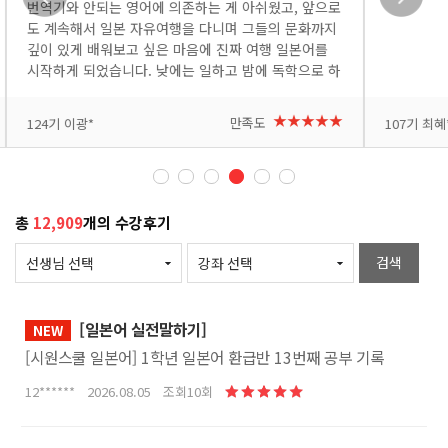
번역기와 안되는 영어에 의존하는 게 아쉬웠고, 앞으로
도 계속해서 일본 자유여행을 다니며 그들의 문화까지
깊이 있게 배워보고 싶은 마음에 진짜 여행 일본어를
시작하게 되었습니다. 낮에는 일하고 밤에 독학으로 하
려니 처음엔 낯설고 어려운 부분도 많았지만, 요미 선
생님이 쉽고 재미있게 가르쳐 주셔서 배울수록 흥미가
+더보기
+더보기
★★★★★
만족도
124기 이광*
107기 최혜*
붙고 있습니다. 다음 여행에서 꼭 써봐야지 하는 표현
이 나올 때마다 메모도 하고 복습도 하고 있습니다. 반
복해서 제 것으로 만들고 싶고, 시간도 아쉽지만 여러
번 복습 할 수 있도록 자투리 시간도 아껴가며 수강하
고 있습니다. 열심히 공부해서 다음 일본 여행은 직접
총
12,909
개의 수강후기
소통하는 완벽한 자유여행으로 만들어 보겠습니다. 좋
은 강의 감사합니다!
검색
[일본어 실전말하기]
NEW
[시원스쿨 일본어] 1학년 일본어 환급반 13번째 공부 기록
12****** 2026.08.05 조회10회