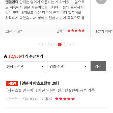
번역기와 안되는 영어에 의존하는 게 아쉬웠고, 앞으로
도 계속해서 일본 자유여행을 다니며 그들의 문화까지
깊이 있게 배워보고 싶은 마음에 진짜 여행 일본어를
시작하게 되었습니다. 낮에는 일하고 밤에 독학으로 하
려니 처음엔 낯설고 어려운 부분도 많았지만, 요미 선
생님이 쉽고 재미있게 가르쳐 주셔서 배울수록 흥미가
+더보기
+더보기
★★★★★
만족도
124기 이광*
107기 최혜*
붙고 있습니다. 다음 여행에서 꼭 써봐야지 하는 표현
이 나올 때마다 메모도 하고 복습도 하고 있습니다. 반
복해서 제 것으로 만들고 싶고, 시간도 아쉽지만 여러
번 복습 할 수 있도록 자투리 시간도 아껴가며 수강하
고 있습니다. 열심히 공부해서 다음 일본 여행은 직접
총
12,956
개의 수강후기
소통하는 완벽한 자유여행으로 만들어 보겠습니다. 좋
은 강의 감사합니다!
검색
[일본어 왕초보탈출 2탄]
NEW
[시원스쿨 일본어] 1학년 일본어 환급반 8번째 공부 기록
12****** 2026.08.10 조회6회