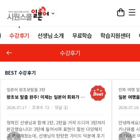
)
수강후기
선생님 소개
무료학습
학습지원센터
수강후기
BEST 수강후기
일본어 왕초보탈출 3탄
진짜 여행 
왕초보 탈출 완주! 이제는 일본어 회화가 두렵지 않아요.
2026.07.17
조회수 72
댓글 (
1
)
2026.07.16
정하민 선생님과 함께 1탄, 2탄을 거쳐 드디어 3탄까지
안녕하세요!
완강했습니다! 3탄에 들어서며 표현이 훨씬 다양해지
키나와를 시
고 풍성해졌는데, 선생님의 탄탄한 가이드 덕분에 포기
히 다녀온 