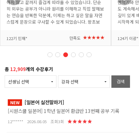
하지 않고 끝까지 즐겁게 따라올 수 있었습니다. 단순
번역기와 안
히 외우는 공부가 아니라 원리를 이해하고 직접 말해보
도 계속해서
는 연습을 반복한 덕분에, 이제는 하고 싶은 말을 자연
깊이 있게 
스럽게 문장으로 구사할 수 있게 되었습니다. 왕초보
시작하게 되
딱지를 떼고 자신감을 선물해 주신 정하민 선생님께 진
려니 처음엔
심으로 감사드립니다. 망설이는 분들이 있다면 꼭 3탄
+더보기
생님이 쉽고
+더보기
★★★★★
만족도
122기 민재*
124기 이광*
까지 완주해 보세요! 완강을 진심으로 축하드리며, 그
붙고 있습니
동안 다진 탄탄한 실력으로 앞으로의 일본어 공부도 즐
이 나올 때
겁게 이어가시길 응원합니다!
복해서 제 
번 복습 할
고 있습니다
총
12,909
개의 수강후기
소통하는 완
은 강의 감
검색
[일본어 실전말하기]
NEW
[시원스쿨 일본어] 1학년 일본어 환급반 13번째 공부 기록
12****** 2026.08.05 조회3회