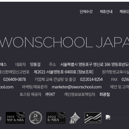
단체수강
제휴안내
채용(
에스
대표자
양홍걸
주소
서울특별시 영등포구 영신로 166 영등포반도
통신판매업신고번호
제2021-서울영등포-0400호
[정보조회]
원격평생교육시설
02)6409-0878
기업체 교육 컨설팅 및 출강
02)2014-8254
FAX
02)6
ool.com
마케팅/제휴문의
marketer@siwonschool.com
제안 및 고
호스팅 제공자
㈜)KT
개인정보보호책임자
최광철