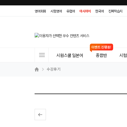
영어회화
시험영어
유럽어
아시아어
한국어
진짜학습지
사
시원스쿨 일본어
종합반
시험(
이
트
수강후기
메
뉴