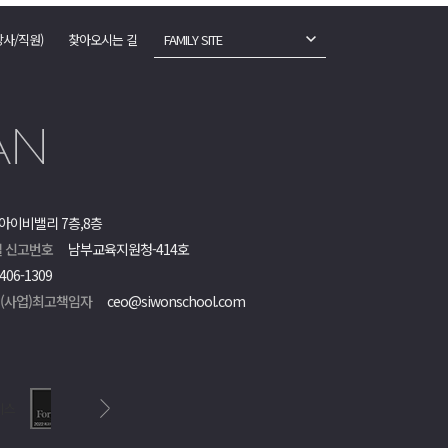
강사/직원)
찾아오시는 길
FAMILY SITE
아이비밸리 7층,8층
 신고번호
남부교육지원청-414호
406-1309
객(사업)최고책임자
ceo@siwonschool.com