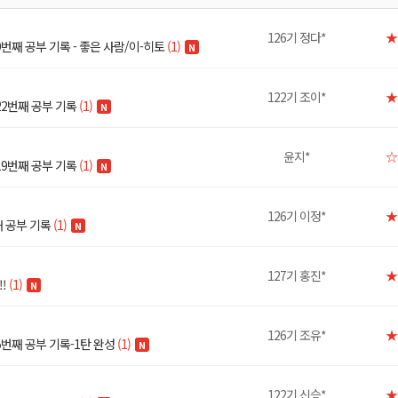
126기 정다*
★
번째 공부 기록 - 좋은 사람/이-히토
(1)
N
122기 조이*
★
22번째 공부 기록
(1)
N
윤지*
☆
19번째 공부 기록
(1)
N
126기 이정*
★
째 공부 기록
(1)
N
127기 홍진*
★
!
(1)
N
126기 조유*
★
5번째 공부 기록-1탄 완성
(1)
N
122기 신승*
★