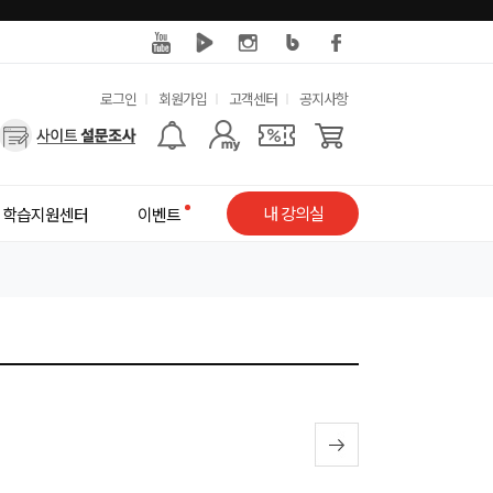
유
로그인
회원가입
고객센터
공지사항
사
용
용
한
자
메
내 강의실
학습지원센터
이벤트
메
뉴
뉴