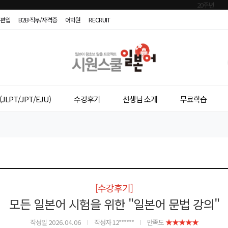
편입
B2B·직무/자격증
어학원
RECRUIT
시
원
스
JLPT/JPT/EJU)
수강후기
선생님 소개
무료학습
쿨
일
본
어
[수강후기]
모든 일본어 시험을 위한 "일본어 문법 강의"
★★★★★
작성일
2026.04.06
작성자 12******
만족도