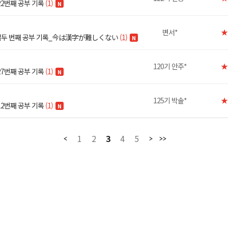
22번째 공부 기록
(1)
N
변서*
★
 열두 번째 공부 기록_今は漢字が難しくない
(1)
N
120기 안주*
★
27번째 공부 기록
(1)
N
125기 박솔*
★
12번째 공부 기록
(1)
N
1
2
3
4
5