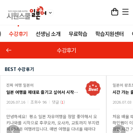
)
수강후기
선생님 소개
무료학습
학습지원센터
수강후기
BEST 수강후기
진짜 여행 일본어
일본어 왕초
일본 여행을 제대로 즐기고 싶어서 시작한 진짜 여행 일본어 강의
시간 가는 
2026.07.16
조회수 96
댓글 (
1
)
2026.07.03
안녕하세요! 평소 일본 자유여행을 정말 좋아해서 오
처음 배울 
키나와를 시작으로 후쿠오카, 오사카, 교토까지 부지런
하민쌤이 이
히 다녀온 여행러입니다. 매번 여행을 다녀올 때마다
정말 시간 