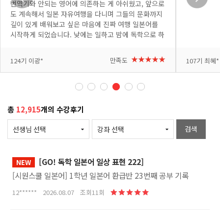
번역기와 안되는 영어에 의존하는 게 아쉬웠고, 앞으로
도 계속해서 일본 자유여행을 다니며 그들의 문화까지
깊이 있게 배워보고 싶은 마음에 진짜 여행 일본어를
시작하게 되었습니다. 낮에는 일하고 밤에 독학으로 하
려니 처음엔 낯설고 어려운 부분도 많았지만, 요미 선
생님이 쉽고 재미있게 가르쳐 주셔서 배울수록 흥미가
+더보기
+더보기
★★★★★
만족도
124기 이광*
107기 최혜*
붙고 있습니다. 다음 여행에서 꼭 써봐야지 하는 표현
이 나올 때마다 메모도 하고 복습도 하고 있습니다. 반
복해서 제 것으로 만들고 싶고, 시간도 아쉽지만 여러
번 복습 할 수 있도록 자투리 시간도 아껴가며 수강하
고 있습니다. 열심히 공부해서 다음 일본 여행은 직접
총
12,915
개의 수강후기
소통하는 완벽한 자유여행으로 만들어 보겠습니다. 좋
은 강의 감사합니다!
검색
[GO! 독학 일본어 일상 표현 222]
NEW
[시원스쿨 일본어] 1학년 일본어 환급반 23번째 공부 기록
12****** 2026.08.07 조회11회