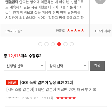
번역기와 안되는 영어에 의존하는 게 아쉬웠고, 앞으로
도 계속해서 일본 자유여행을 다니며 그들의 문화까지
깊이 있게 배워보고 싶은 마음에 진짜 여행 일본어를
시작하게 되었습니다. 낮에는 일하고 밤에 독학으로 하
려니 처음엔 낯설고 어려운 부분도 많았지만, 요미 선
생님이 쉽고 재미있게 가르쳐 주셔서 배울수록 흥미가
+더보기
+더보기
★★★★★
만족도
124기 이광*
107기 최혜*
붙고 있습니다. 다음 여행에서 꼭 써봐야지 하는 표현
이 나올 때마다 메모도 하고 복습도 하고 있습니다. 반
복해서 제 것으로 만들고 싶고, 시간도 아쉽지만 여러
번 복습 할 수 있도록 자투리 시간도 아껴가며 수강하
고 있습니다. 열심히 공부해서 다음 일본 여행은 직접
총
12,915
개의 수강후기
소통하는 완벽한 자유여행으로 만들어 보겠습니다. 좋
은 강의 감사합니다!
검색
[GO! 독학 일본어 일상 표현 222]
NEW
[시원스쿨 일본어] 1학년 일본어 환급반 23번째 공부 기록
12****** 2026.08.07 조회11회