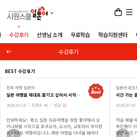
)
수강후기
선생님 소개
무료학습
학습지원센터
수강후기
BEST 수강후기
진짜 여행 일본어
일본어 왕초
일본 여행을 제대로 즐기고 싶어서 시작한 진짜 여행 일본어 강의
시간 가는 
2026.07.16
조회수 96
댓글 (
1
)
2026.07.03
안녕하세요! 평소 일본 자유여행을 정말 좋아해서 오
처음 배울 
키나와를 시작으로 후쿠오카, 오사카, 교토까지 부지런
하민쌤이 이
히 다녀온 여행러입니다. 매번 여행을 다녀올 때마다
정말 시간 