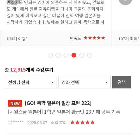
번역기와 안되는 영어에 의존하는 게 아쉬웠고, 앞으로
도 계속해서 일본 자유여행을 다니며 그들의 문화까지
깊이 있게 배워보고 싶은 마음에 진짜 여행 일본어를
시작하게 되었습니다. 낮에는 일하고 밤에 독학으로 하
려니 처음엔 낯설고 어려운 부분도 많았지만, 요미 선
생님이 쉽고 재미있게 가르쳐 주셔서 배울수록 흥미가
+더보기
+더보기
★★★★★
만족도
124기 이광*
107기 최혜*
붙고 있습니다. 다음 여행에서 꼭 써봐야지 하는 표현
이 나올 때마다 메모도 하고 복습도 하고 있습니다. 반
복해서 제 것으로 만들고 싶고, 시간도 아쉽지만 여러
번 복습 할 수 있도록 자투리 시간도 아껴가며 수강하
고 있습니다. 열심히 공부해서 다음 일본 여행은 직접
총
12,915
개의 수강후기
소통하는 완벽한 자유여행으로 만들어 보겠습니다. 좋
은 강의 감사합니다!
검색
[GO! 독학 일본어 일상 표현 222]
NEW
[시원스쿨 일본어] 1학년 일본어 환급반 23번째 공부 기록
12****** 2026.08.07 조회27회