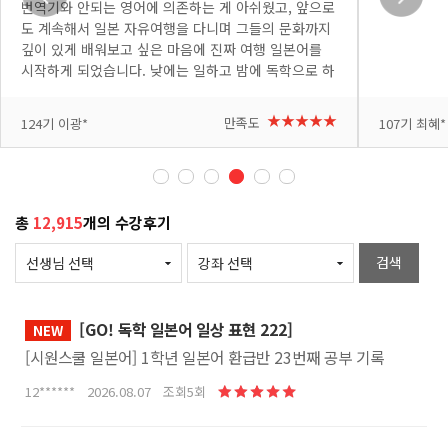
번역기와 안되는 영어에 의존하는 게 아쉬웠고, 앞으로
도 계속해서 일본 자유여행을 다니며 그들의 문화까지
깊이 있게 배워보고 싶은 마음에 진짜 여행 일본어를
시작하게 되었습니다. 낮에는 일하고 밤에 독학으로 하
려니 처음엔 낯설고 어려운 부분도 많았지만, 요미 선
생님이 쉽고 재미있게 가르쳐 주셔서 배울수록 흥미가
+더보기
+더보기
★★★★★
만족도
124기 이광*
107기 최혜*
붙고 있습니다. 다음 여행에서 꼭 써봐야지 하는 표현
이 나올 때마다 메모도 하고 복습도 하고 있습니다. 반
복해서 제 것으로 만들고 싶고, 시간도 아쉽지만 여러
번 복습 할 수 있도록 자투리 시간도 아껴가며 수강하
고 있습니다. 열심히 공부해서 다음 일본 여행은 직접
총
12,915
개의 수강후기
소통하는 완벽한 자유여행으로 만들어 보겠습니다. 좋
은 강의 감사합니다!
검색
[GO! 독학 일본어 일상 표현 222]
NEW
[시원스쿨 일본어] 1학년 일본어 환급반 23번째 공부 기록
12****** 2026.08.07 조회5회