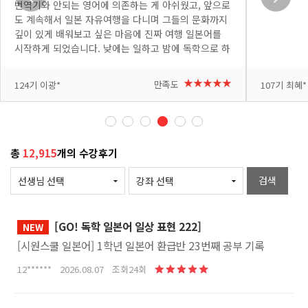
번역기와 안되는 영어에 의존하는 게 아쉬웠고, 앞으로
도 계속해서 일본 자유여행을 다니며 그들의 문화까지
깊이 있게 배워보고 싶은 마음에 진짜 여행 일본어를
시작하게 되었습니다. 낮에는 일하고 밤에 독학으로 하
려니 처음엔 낯설고 어려운 부분도 많았지만, 요미 선
생님이 쉽고 재미있게 가르쳐 주셔서 배울수록 흥미가
+더보기
+더보기
★★★★★
만족도
124기 이광*
107기 최혜*
붙고 있습니다. 다음 여행에서 꼭 써봐야지 하는 표현
이 나올 때마다 메모도 하고 복습도 하고 있습니다. 반
복해서 제 것으로 만들고 싶고, 시간도 아쉽지만 여러
번 복습 할 수 있도록 자투리 시간도 아껴가며 수강하
고 있습니다. 열심히 공부해서 다음 일본 여행은 직접
총
12,915
개의 수강후기
소통하는 완벽한 자유여행으로 만들어 보겠습니다. 좋
은 강의 감사합니다!
검색
[GO! 독학 일본어 일상 표현 222]
NEW
[시원스쿨 일본어] 1학년 일본어 환급반 23번째 공부 기록
12****** 2026.08.07 조회24회