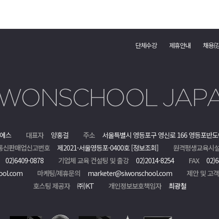
단체수강
제휴안내
채용(
에스
대표자
양홍걸
주소
서울특별시 영등포구 영신로 166 영등포반도
통신판매업신고번호
제2021-서울영등포-0400호
[정보조회]
원격평생교육시설
02)6409-0878
기업체 교육 컨설팅 및 출강
02)2014-8254
FAX
02)6
ool.com
마케팅/제휴문의
marketer@siwonschool.com
제안 및 고
호스팅 제공자
㈜)KT
개인정보보호책임자
최광철