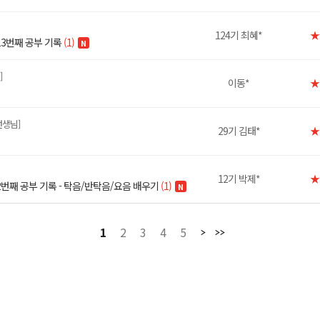
124기 최혜*
★
13번째 공부 기록
(1)
N
]
이동*
★
선생님]
29기 김태*
★
12기 박제*
★
2번째 공부 기록 - 탁음/반탁음/요음 배우기
(1)
N
1
2
3
4
5