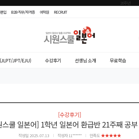
편입
B2B·직무/자격증
어학원
RECRUIT
시
원
스
JLPT/JPT/EJU)
수강후기
선생님 소개
무료학습
쿨
일
본
어
[수강후기]
원스쿨 일본어] 1학년 일본어 환급반 21주째 공부
★★★★★
작성일
2025.07.13
작성자 11******
만족도