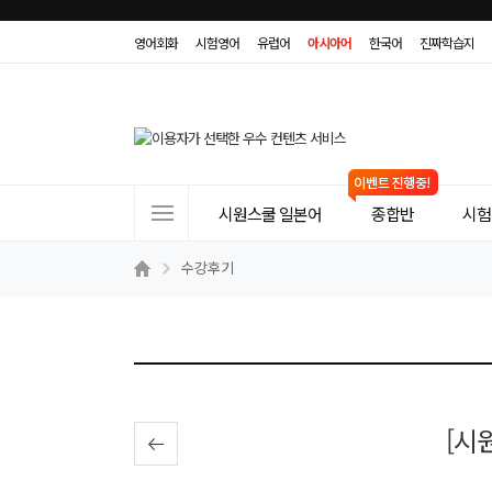
영어회화
시험영어
유럽어
아시아어
한국어
진짜학습지
사
시원스쿨 일본어
종합반
시험(
이
트
수강후기
메
뉴
[시