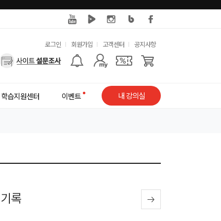
유
로그인
회원가입
고객센터
공지사항
사
용
용
한
자
메
내 강의실
학습지원센터
이벤트
메
뉴
뉴
 기록