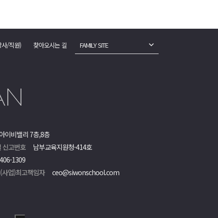
강사/직원)
찾아오시는 길
FAMILY SITE
아이비밸리 7층,8층
 신고번호
남부교육지원청-414호
406-1309
객(사업)최고책임자
ceo@siwonschool.com