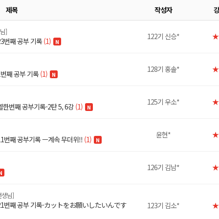
제목
작성자
님]
122기 신승*
★
23번째 공부 기록
(1)
N
128기 홍솔*
★
1번째 공부 기록
(1)
N
125기 우소*
★
한번째 공부기록-2탄 5, 6강
(1)
N
윤현*
★
11번째 공부기록 ㅡ계속 무더위!!
(1)
N
126기 김남*
★
N
선생님]
반 21번째 공부 기록-カットをお願いしたいんです
123기 김소*
★