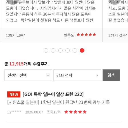
강의는 유투브에서 맛보기만 밧을때 보다 훨씬더 많은
외국계 회사
도움이 되었습니다. 자영업자라서 많은 시간이 있지는
시고, 도움
않았지만 틈틈히 하루 30분씩 투자해서 많은 도움이
스쿨 일본어
되었고 독학일본어 첫걸음 책도 다른 책들보다 훨씬
잘 들었습니
더 쉽고 유용한 구성으로 되어있습니다. 돈낭비 마시
입니다. 
고 무조건 일본어 처음 하시는분들은 일본어 첫걸음 고
+더보기
+더보기
★★★★★
만족도
125기 고현*
127기 길준*
독학 이걸로 시작하세요 감사합니다. 최유리 선생님.
남은 기간도 열심히 하겠습니다. 저는 jlpt 3 이 목표입
니다!!! 또뵐게요~~ 최유리선생님 ~!!
총
12,915
개의 수강후기
검색
[GO! 독학 일본어 일상 표현 222]
NEW
[시원스쿨 일본어] 1학년 일본어 환급반 23번째 공부 기록
12****** 2026.08.07 조회12회