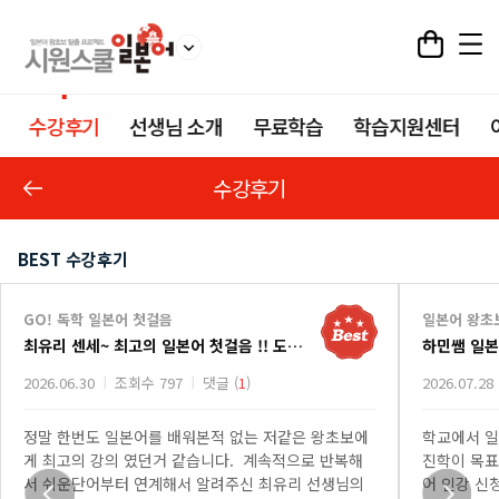
수강후기
선생님 소개
무료학습
학습지원센터
수강후기
BEST 수강후기
GO! 독학 일본어 첫걸음
일본어 왕초
최유리 센세~ 최고의 일본어 첫걸음 !! 도와주신 고마우신 선생님~!
하민쌤 일본
2026.06.30
조회수 797
댓글 (
1
)
2026.07.28
정말 한번도 일본어를 배워본적 없는 저같은 왕초보에
학교에서 일
게 최고의 강의 였던거 같습니다. 계속적으로 반복해
진학이 목표
서 쉬운단어부터 연계해서 알려주신 최유리 선생님의
어 인강 신