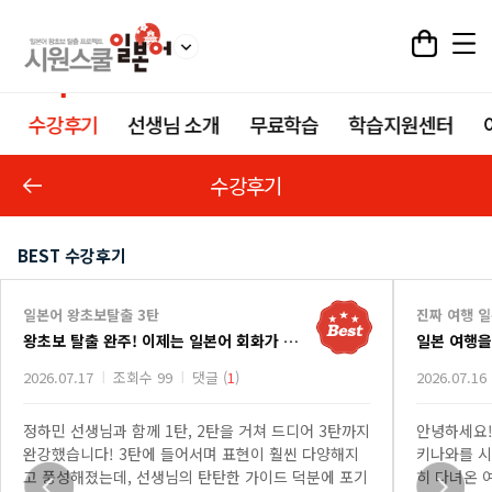
수강후기
선생님 소개
무료학습
학습지원센터
수강후기
BEST 수강후기
일본어 왕초보탈출 3탄
진짜 여행 
왕초보 탈출 완주! 이제는 일본어 회화가 두렵지 않아요.
2026.07.17
조회수 99
댓글 (
1
)
2026.07.16
정하민 선생님과 함께 1탄, 2탄을 거쳐 드디어 3탄까지
안녕하세요!
완강했습니다! 3탄에 들어서며 표현이 훨씬 다양해지
키나와를 시
고 풍성해졌는데, 선생님의 탄탄한 가이드 덕분에 포기
히 다녀온 