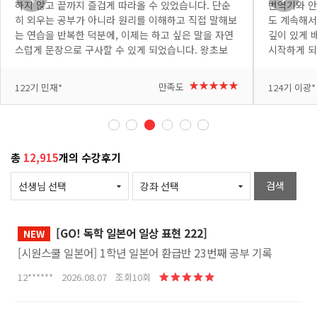
하지 않고 끝까지 즐겁게 따라올 수 있었습니다. 단순
번역기와 안
히 외우는 공부가 아니라 원리를 이해하고 직접 말해보
도 계속해서
는 연습을 반복한 덕분에, 이제는 하고 싶은 말을 자연
깊이 있게 
스럽게 문장으로 구사할 수 있게 되었습니다. 왕초보
시작하게 되
딱지를 떼고 자신감을 선물해 주신 정하민 선생님께 진
려니 처음엔
심으로 감사드립니다. 망설이는 분들이 있다면 꼭 3탄
+더보기
생님이 쉽고
+더보기
★★★★★
만족도
122기 민재*
124기 이광*
까지 완주해 보세요! 완강을 진심으로 축하드리며, 그
붙고 있습니
동안 다진 탄탄한 실력으로 앞으로의 일본어 공부도 즐
이 나올 때
겁게 이어가시길 응원합니다!
복해서 제 
번 복습 할
고 있습니다
총
12,915
개의 수강후기
소통하는 완
은 강의 감
검색
[GO! 독학 일본어 일상 표현 222]
NEW
[시원스쿨 일본어] 1학년 일본어 환급반 23번째 공부 기록
12****** 2026.08.07 조회10회