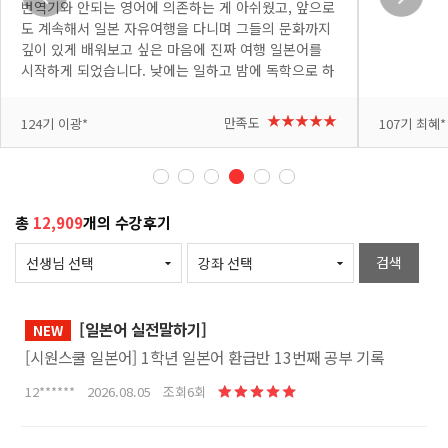
번역기와 안되는 영어에 의존하는 게 아쉬웠고, 앞으로
도 계속해서 일본 자유여행을 다니며 그들의 문화까지
깊이 있게 배워보고 싶은 마음에 진짜 여행 일본어를
시작하게 되었습니다. 낮에는 일하고 밤에 독학으로 하
려니 처음엔 낯설고 어려운 부분도 많았지만, 요미 선
생님이 쉽고 재미있게 가르쳐 주셔서 배울수록 흥미가
+더보기
+더보기
★★★★★
만족도
124기 이광*
107기 최혜*
붙고 있습니다. 다음 여행에서 꼭 써봐야지 하는 표현
이 나올 때마다 메모도 하고 복습도 하고 있습니다. 반
복해서 제 것으로 만들고 싶고, 시간도 아쉽지만 여러
번 복습 할 수 있도록 자투리 시간도 아껴가며 수강하
고 있습니다. 열심히 공부해서 다음 일본 여행은 직접
총
12,909
개의 수강후기
소통하는 완벽한 자유여행으로 만들어 보겠습니다. 좋
은 강의 감사합니다!
검색
[일본어 실전말하기]
NEW
[시원스쿨 일본어] 1학년 일본어 환급반 13번째 공부 기록
12****** 2026.08.05 조회6회