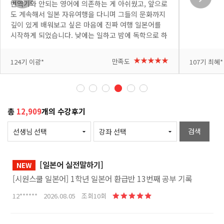
번역기와 안되는 영어에 의존하는 게 아쉬웠고, 앞으로
도 계속해서 일본 자유여행을 다니며 그들의 문화까지
깊이 있게 배워보고 싶은 마음에 진짜 여행 일본어를
시작하게 되었습니다. 낮에는 일하고 밤에 독학으로 하
려니 처음엔 낯설고 어려운 부분도 많았지만, 요미 선
생님이 쉽고 재미있게 가르쳐 주셔서 배울수록 흥미가
+더보기
+더보기
★★★★★
만족도
124기 이광*
107기 최혜*
붙고 있습니다. 다음 여행에서 꼭 써봐야지 하는 표현
이 나올 때마다 메모도 하고 복습도 하고 있습니다. 반
복해서 제 것으로 만들고 싶고, 시간도 아쉽지만 여러
번 복습 할 수 있도록 자투리 시간도 아껴가며 수강하
고 있습니다. 열심히 공부해서 다음 일본 여행은 직접
총
12,909
개의 수강후기
소통하는 완벽한 자유여행으로 만들어 보겠습니다. 좋
은 강의 감사합니다!
검색
[일본어 실전말하기]
NEW
[시원스쿨 일본어] 1학년 일본어 환급반 13번째 공부 기록
12****** 2026.08.05 조회10회