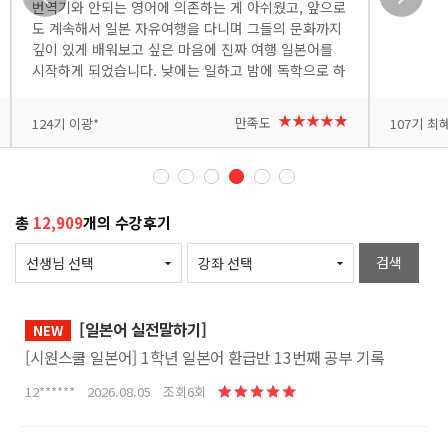
번역기와 안되는 영어에 의존하는 게 아쉬웠고, 앞으로
도 계속해서 일본 자유여행을 다니며 그들의 문화까지
깊이 있게 배워보고 싶은 마음에 진짜 여행 일본어를
시작하게 되었습니다. 낮에는 일하고 밤에 독학으로 하
려니 처음엔 낯설고 어려운 부분도 많았지만, 요미 선
생님이 쉽고 재미있게 가르쳐 주셔서 배울수록 흥미가
+더보기
+더보기
★★★★★
만족도
124기 이광*
107기 최혜*
붙고 있습니다. 다음 여행에서 꼭 써봐야지 하는 표현
이 나올 때마다 메모도 하고 복습도 하고 있습니다. 반
복해서 제 것으로 만들고 싶고, 시간도 아쉽지만 여러
번 복습 할 수 있도록 자투리 시간도 아껴가며 수강하
고 있습니다. 열심히 공부해서 다음 일본 여행은 직접
총
12,909
개의 수강후기
소통하는 완벽한 자유여행으로 만들어 보겠습니다. 좋
은 강의 감사합니다!
검색
[일본어 실전말하기]
NEW
[시원스쿨 일본어] 1학년 일본어 환급반 13번째 공부 기록
12****** 2026.08.05 조회6회