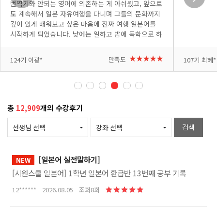
번역기와 안되는 영어에 의존하는 게 아쉬웠고, 앞으로
도 계속해서 일본 자유여행을 다니며 그들의 문화까지
깊이 있게 배워보고 싶은 마음에 진짜 여행 일본어를
시작하게 되었습니다. 낮에는 일하고 밤에 독학으로 하
려니 처음엔 낯설고 어려운 부분도 많았지만, 요미 선
생님이 쉽고 재미있게 가르쳐 주셔서 배울수록 흥미가
+더보기
+더보기
★★★★★
만족도
124기 이광*
107기 최혜*
붙고 있습니다. 다음 여행에서 꼭 써봐야지 하는 표현
이 나올 때마다 메모도 하고 복습도 하고 있습니다. 반
복해서 제 것으로 만들고 싶고, 시간도 아쉽지만 여러
번 복습 할 수 있도록 자투리 시간도 아껴가며 수강하
고 있습니다. 열심히 공부해서 다음 일본 여행은 직접
총
12,909
개의 수강후기
소통하는 완벽한 자유여행으로 만들어 보겠습니다. 좋
은 강의 감사합니다!
검색
[일본어 실전말하기]
NEW
[시원스쿨 일본어] 1학년 일본어 환급반 13번째 공부 기록
12****** 2026.08.05 조회8회